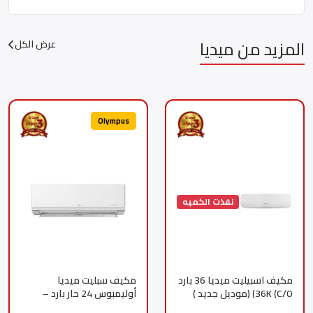
المزيد من ميديا
عرض الكل
Olympus
نفذت الكميه
مكيف اسبيليت ميديا 36 بارد
مكيف سبليت ميديا
36K (C/O) (موديل جديد )
أوليمبوس 24 حار بارد –
MSTL24HRN1AG2
32000 -