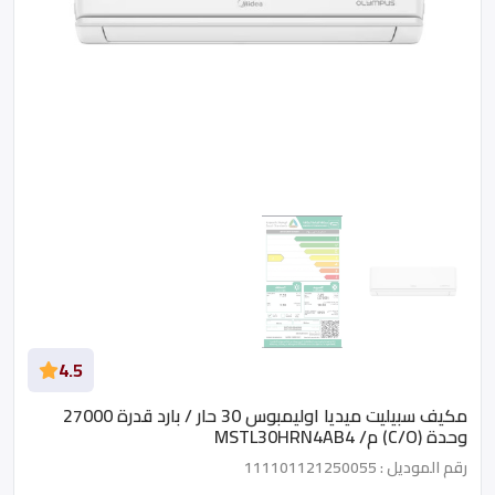
4.5
مكيف سبيليت ميديا اوليمبوس 30 حار / بارد قدرة 27000
وحدة (C/O) م/ MSTL30HRN4AB4
رقم الموديل : 111101121250055