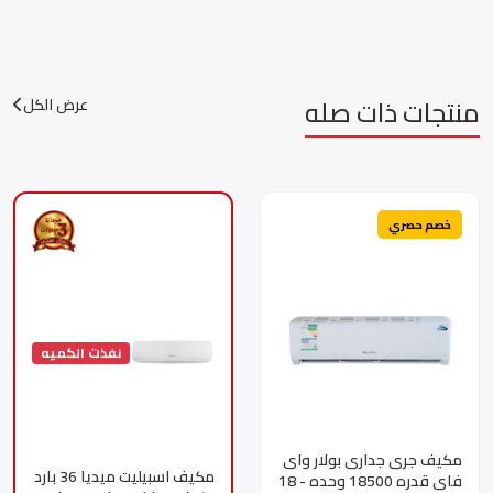
منتجات ذات صله
عرض الكل
خصم حصري
نفذت الكميه
مكيف جرى جدارى بولار واى
مكيف اسبيليت ميديا 36 بارد
فاى قدره 18500 وحده - 18