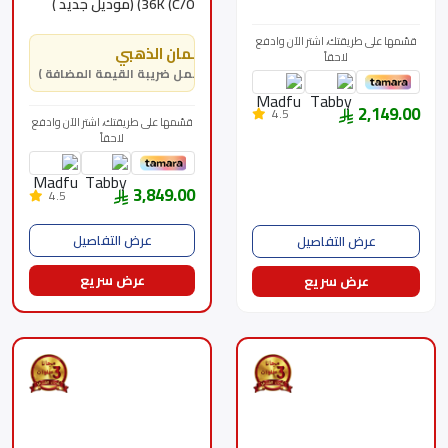
36K (C/O) (موديل جديد )
بارد GWC18AGDXF-
32000 -
D3NTA1F/I -
MSTL36CRN3MBKSA
قسّمها على طريقتك، اشتر الآن وادفع
GWC18AGDXF-D3NTA1F/O
الضمان الذهبي
لاحقاً
( يشمل ضريبة القيمة المضافة )
2,149.00
4.5
قسّمها على طريقتك، اشتر الآن وادفع
لاحقاً
3,849.00
4.5
عرض التفاصيل
عرض التفاصيل
عرض سريع
عرض سريع