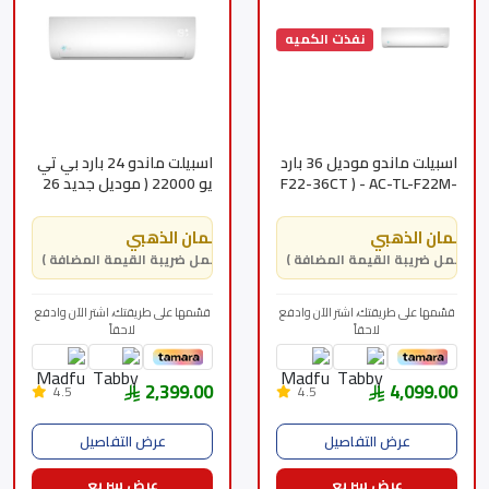
نفذت الكميه
اسبيلت ماندو موديل 36 بارد
اسبيلت ماندو 24 بارد بي تي
F22-36CT ) - AC-TL-F22M-
يو 22000 ( موديل جديد 26
36C ) بي تي يو 28600 -د
)- د (F26TP-24CT) AC-TL-
F26TP-24C
الضمان الذهبي
الضمان الذهبي
( يشمل ضريبة القيمة المضافة )
( يشمل ضريبة القيمة المضافة )
قسّمها على طريقتك، اشتر الآن وادفع
قسّمها على طريقتك، اشتر الآن وادفع
لاحقاً
لاحقاً
2,399.00
4,099.00
4.5
4.5
عرض التفاصيل
عرض التفاصيل
عرض سريع
عرض سريع