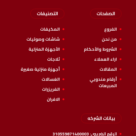
الصفحات
التصنيفات
الفروع
المكيفات
من نحن
شاشات وصوتيات
الشروط والأحكام
الأجهزة المنزلية
اراء العملاء
ثلاجات
المقالات
أجهزة منزلية صغيرة
أرقام مندوبي
الغسالات
المبيعات
الفريزرات
الافران
بيانات الشركه
الرقم الضريبي:
310559871400003