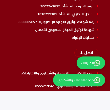
الرقم الموحد للمنشأة:
7002943632
السجل التجاري للمنشأة:
1010299301
رقم شهادة توثيق التجارة الإلكترونية:
0000005857
شهادة توثيق المركز السعودي للأعمال
حسابات البنوك
اتصل بنا
المبيعات
راسلنا
البريد الإلكتروني للتواصل والشكاوى والاقتراحات:
info@alshathri.sa
خدمة العملاء والشكاوي
خدمة العملاء والشكاوي:
0555219541
واتس المبيعات:
0550069915
تابعنا