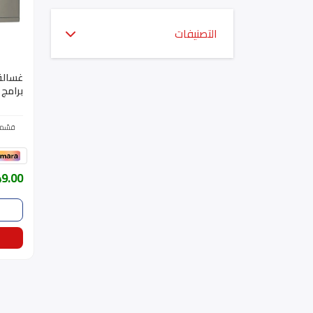
التصنيفات
C26WX
قسّمه
49.00