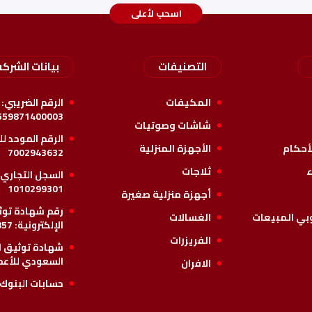
اسحب لأعلى
التصنيفات
بيانات الشركه
المكيفات
الرقم الضريبي:
559871400003
شاشات وصوتيات
الرقم الموحد ل
أحكام
الأجهزة المنزلية
7002943632
ء
ثلاجات
السجل التجاري 
1010299301
أجهزة منزلية صغيرة
رقم شهادة توثي
بي المبيعات
الغسالات
الإلكترونية:
857
الفريزرات
شهادة توثيق ا
السعودي للأعم
الافران
حسابات البنوك