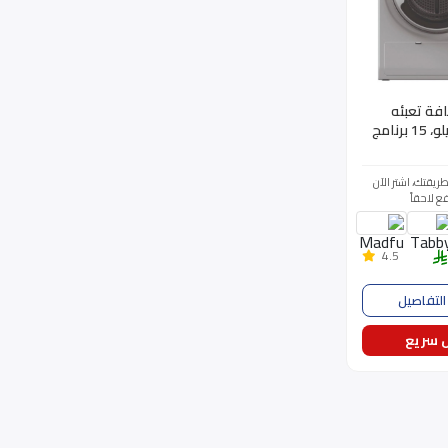
فة تعبئه
امامية 8 كيلو، 15 برنامج
فضى,
NT
ريقتك، اشتر الآن
ع لاحقاً
4.5
لتفاصيل
 سريع