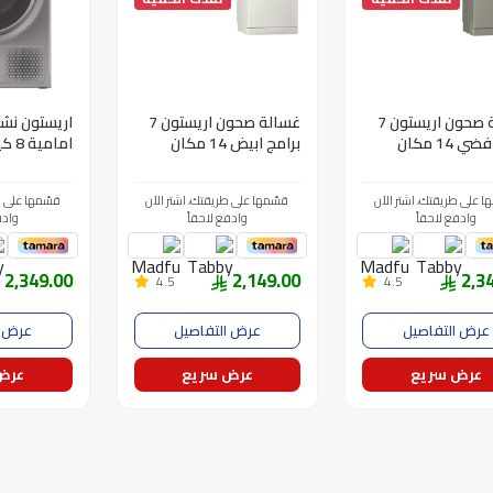
غسالة صحون اريستون 7
غسالة صحون اريستون 7
اريستون نشا
برامج فضي 14 مكان
برامج ابيض 14 مكان
LFC3
LFC3C26W
مع مكثف، 
SCM108BS
ا على طريقتك، اشتر الآن
قسّمها على طريقتك، اشتر الآن
قسّمها على ط
وادفع لاحقاً
وادفع لاحقاً
وادف
2,349.00
2,149.00
2,3
4.5
4.5
عرض التفاصيل
عرض التفاصيل
عرض ا
عرض سريع
عرض سريع
عرض