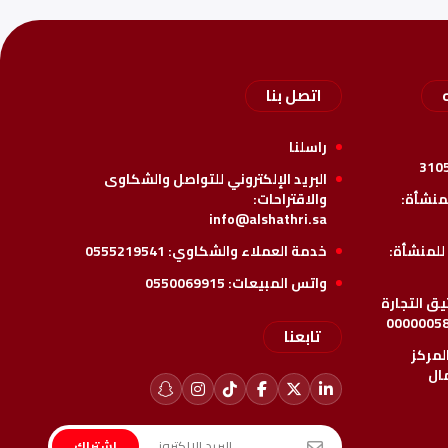
اتصل بنا
راسلنا
310
البريد الإلكتروني للتواصل والشكاوى
لمنشأة:
والاقتراحات:
info@alshathri.sa
للمنشأة:
خدمة العملاء والشكاوي:
0555219541
واتس المبيعات:
0550069915
ق التجارة
0000005
تابعنا
لمركز
ال
اشتراك