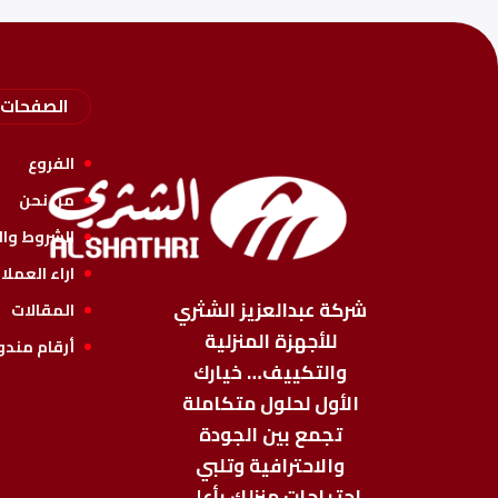
الصفحات
الفروع
من نحن
الشروط وال
اراء العملا
شركة عبدالعزيز الشثري
المقالات
للأجهزة المنزلية
أرقام مندو
والتكييف… خيارك
الأول لحلول متكاملة
تجمع بين الجودة
والاحترافية وتلبي
احتياجات منزلك بأعلى