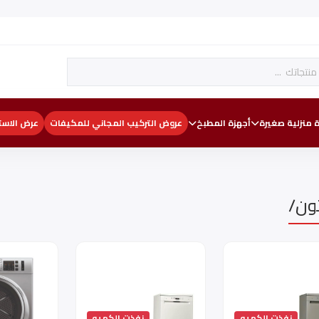
 منزلية صغيرة
أجهزة المطبخ
عروض التركيب المجاني للمكيفات
عرض الاست
ون/
نفذت الكميه
نفذت الكميه