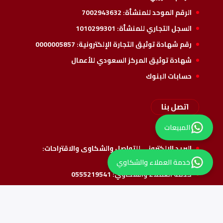
الرقم الموحد للمنشأة:
7002943632
السجل التجاري للمنشأة:
1010299301
رقم شهادة توثيق التجارة الإلكترونية:
0000005857
شهادة توثيق المركز السعودي للأعمال
حسابات البنوك
اتصل بنا
المبيعات
راسلنا
البريد الإلكتروني للتواصل والشكاوى والاقتراحات:
info@alshathri.sa
خدمة العملاء والشكاوي
خدمة العملاء والشكاوي:
0555219541
واتس المبيعات:
0550069915
تابعنا