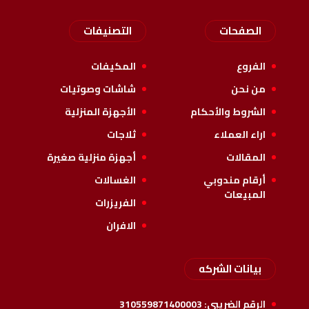
الصفحات
التصنيفات
الفروع
المكيفات
من نحن
شاشات وصوتيات
الشروط والأحكام
الأجهزة المنزلية
اراء العملاء
ثلاجات
المقالات
أجهزة منزلية صغيرة
أرقام مندوبي
الغسالات
المبيعات
الفريزرات
الافران
بيانات الشركه
الرقم الضريبي:
310559871400003