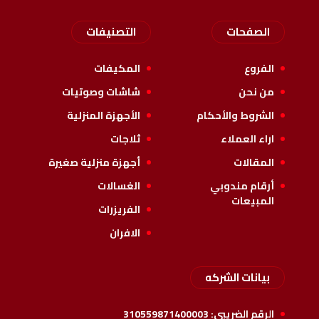
الصفحات
التصنيفات
الفروع
المكيفات
من نحن
شاشات وصوتيات
الشروط والأحكام
الأجهزة المنزلية
اراء العملاء
ثلاجات
المقالات
أجهزة منزلية صغيرة
أرقام مندوبي
الغسالات
المبيعات
الفريزرات
الافران
بيانات الشركه
الرقم الضريبي:
310559871400003