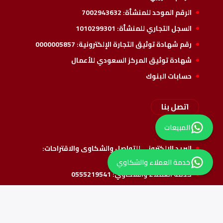
الرقم الموحد للمنشأة:
7002943632
السجل التجاري للمنشأة:
1010299301
رقم شهادة توثيق التجارة الإلكترونية:
0000005857
شهادة توثيق المركز السعودي للأعمال
حسابات البنوك
اتصل بنا
المبيعات
راسلنا
البريد الإلكتروني للتواصل والشكاوى والاقتراحات:
info@alshathri.sa
خدمة العملاء والشكاوي
خدمة العملاء والشكاوي:
0555219541
واتس المبيعات:
0550069915
تابعنا