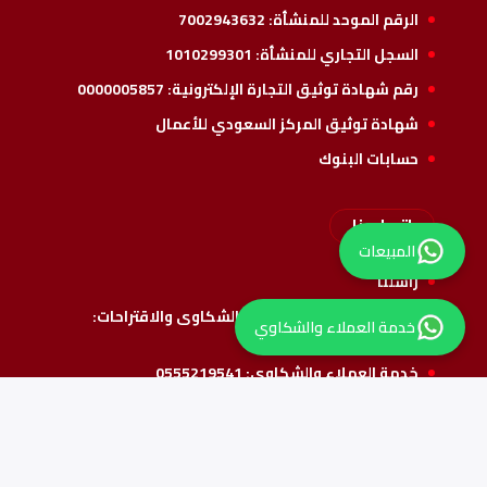
الرقم الموحد للمنشأة:
7002943632
السجل التجاري للمنشأة:
1010299301
رقم شهادة توثيق التجارة الإلكترونية:
0000005857
شهادة توثيق المركز السعودي للأعمال
حسابات البنوك
اتصل بنا
المبيعات
راسلنا
البريد الإلكتروني للتواصل والشكاوى والاقتراحات:
خدمة العملاء والشكاوي
info@alshathri.sa
خدمة العملاء والشكاوي:
0555219541
واتس المبيعات:
0550069915
تابعنا