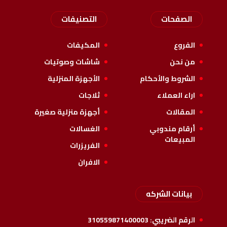
الصفحات
التصنيفات
الفروع
المكيفات
من نحن
شاشات وصوتيات
الشروط والأحكام
الأجهزة المنزلية
اراء العملاء
ثلاجات
المقالات
أجهزة منزلية صغيرة
أرقام مندوبي
الغسالات
المبيعات
الفريزرات
الافران
بيانات الشركه
الرقم الضريبي:
310559871400003