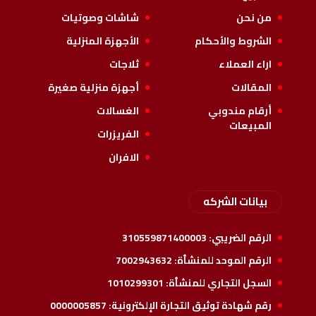
من نحن
شاشات وصوتيات
الشروط والأحكام
الأجهزة المنزلية
اراء العملاء
ثلاجات
المقالات
أجهزة منزلية صغيرة
أرقام مندوبي
الغسالات
المبيعات
الفريزرات
الافران
بيانات الشركه
الرقم الضريبي:
310559871400003
الرقم الموحد للمنشأة:
7002943632
السجل التجاري للمنشأة:
1010299301
رقم شهادة توثيق التجارة الإلكترونية:
0000005857