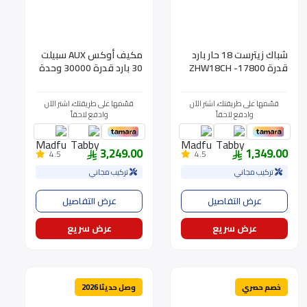
شباك زيترست 18 حار بارد
مكيف أوكس AUX سبيلت
قدرة 17800- ZHW18CH
30 بارد قدرة 30000 وحدة
( انفرتر ) موديل
ATW30A2DI-BSA
قسّمها على طريقتك، اشتر الآن
قسّمها على طريقتك، اشتر الآن
وادفع لاحقاً
وادفع لاحقاً
3,249.00
1,349.00
4.5
4.5
تركيب مجاني
تركيب مجاني
عرض التفاصيل
عرض التفاصيل
عرض سريع
عرض سريع
خصم حصري
وصل حديثا 2026