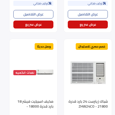
تركيب مجاني
تركيب مجاني
عرض التفاصيل
عرض التفاصيل
عرض سريع
عرض سريع
خصم حصري للاستبدال
وصل حديثا
نفذت الكميه
شباك زيترست 24 بارد قدرة
مكيف اسبيليت فيشر 18
21800 - ZHW24CO
بارد قدرة 18000 -
FSACME-XC18CIBN