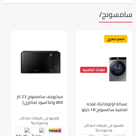
سامسونج/
خصم حصري
نفذت الكميه
ميكرويف سامسونج 23 لتر
800 واط اسود (ماليزي)
غساله اوتوماتيك فتحه
موديل
اماميه سامسونج 18 كيلو
(MS23K3515AK(SH
غسيل 11 كيلو تنشيف 22
قسّمها على طريقتك، اشتر الآن
برنامج سلفر
وادفع لاحقاً
قسّمها على طريقتك، اشتر الآن
WD18T6300GP
وادفع لاحقاً