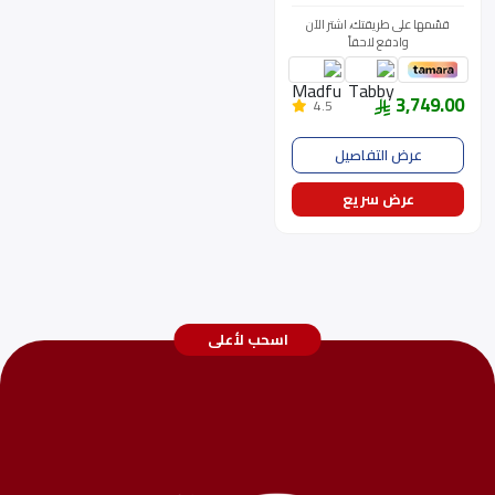
فاي
قسّمها على طريقتك، اشتر الآن
(تايلاندي)RT53DG7A10S9(SH)
وادفع لاحقاً
3,749.00
4.5
عرض التفاصيل
عرض سريع
اسحب لأعلى