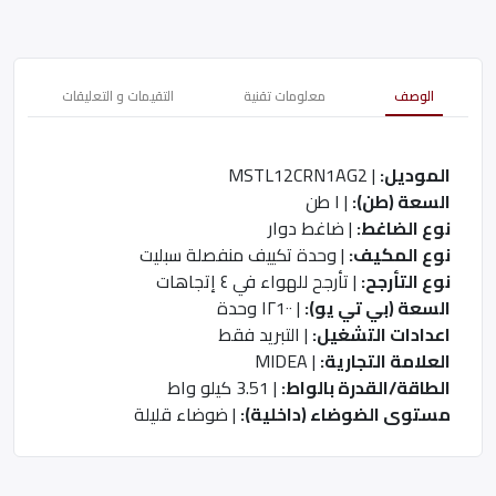
الوصف
معلومات تقنية
التقيمات و التعليقات
الموديل:
| MSTL12CRN1AG2
السعة (طن):
| ١ طن
نوع الضاغط:
| ضاغط دوار
نوع المكيف:
| وحدة تكييف منفصلة سبليت
نوع التأرجح:
| تأرجح للهواء في ٤ إتجاهات
السعة (بي تي يو):
| ١٢1٠٠ وحدة
اعدادات التشغيل:
| التبريد فقط
العلامة التجارية:
| MIDEA
الطاقة/القدرة بالواط:
| 3.51 كيلو واط
مستوى الضوضاء (داخلية):
| ضوضاء قليلة