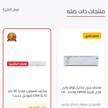
منتجات ذات صله
عرض الكل
خصم حصري
نفذت الكميه
مكيف جرى جدارى بولار واى
مكيف اسبيليت ميديا 36 بارد
فاى قدره 18500 وحده - 18
36K (C/O) (موديل جديد )
بارد GWC18AGDXF-
32000 -
D3NTA1F/I -
MSTL36CRN3MBKSA
قسّمها على طريقتك، اشتر الآن وادفع
GWC18AGDXF-D3NTA1F/O
الضمان الذهبي