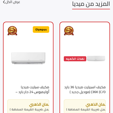
المزيد من ميديا
عرض الكل
Olympus
نفذت الكميه
مكيف اسبيليت ميديا 36 بارد
مكيف سبليت ميديا
36K (C/O) (موديل جديد )
أوليمبوس 24 حار بارد –
MSTL24HRN1AG2
32000 -
MSTL36CRN3MBKSA
الضمان الذهبي
الضمان الذهبي
( يشمل ضريبة القيمة المضافة )
( يشمل ضريبة القيمة المضافة )