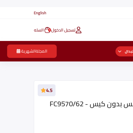
English
تسجيل الدخول
السله
0
المجلةالشهرية
بدال
4.5
ون كيس - FC9570/62