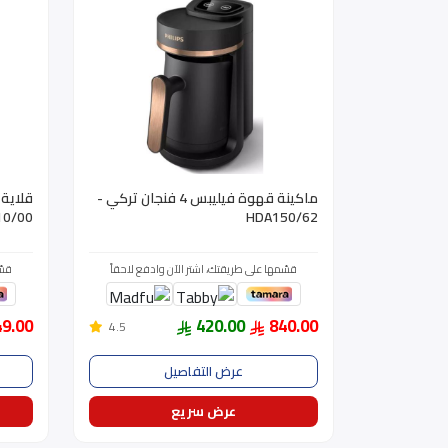
ماكينة قهوة فيليبس 4 فنجان تركي -
10/00
HDA150/62
قسّمها على طريقتك، اشتر الآن وادفع لاحقاً
قسّ
49.00
420.00
840.00
4.5
عرض التفاصيل
عرض سريع