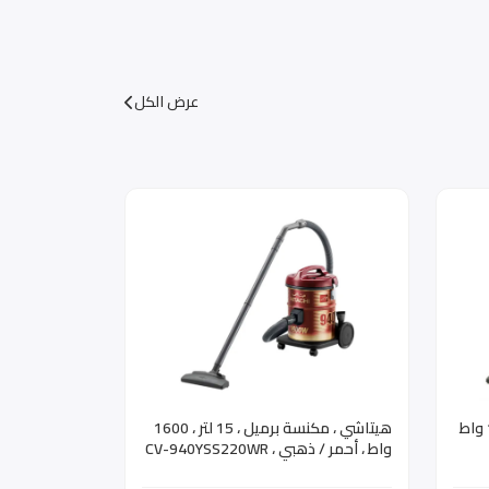
عرض الكل
مكنسة هيتاشي اسود 15 لتر 1600 واط
هيتاشي ، مكنسة برميل ، 15 لتر ، 1600
واط ، أحمر / ذهبي ، CV-940YSS220WR