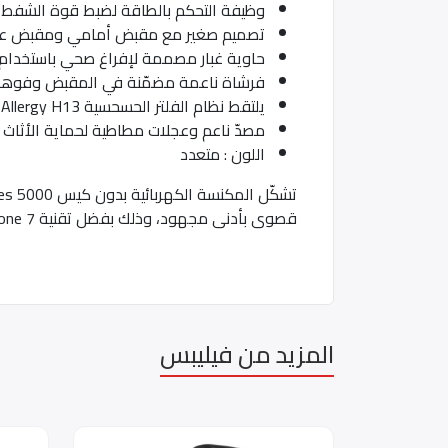
وظيفة التحكم بالطاقة لضبط قوة الشفط
تصميم صغير مع مقبض أمامي ومقبض عل
حاوية غبار مصممة لإفراغ صحي باستخدام 
فرشاة ناعمة مضمّنة في المقبض وفوهة 
يلتقط نظام الفلتر الحسحسية Allergy H13 ‏> 99,9% من جسيمات الغبار الصغيرة
مصدّ ناعم وعجلات مطاطية لحماية الأثاث
اللون : متعدد
قصوى بأدنى مجهود، وذلك بفضل تقنية PowerCyclone 7 وفوهة TriActive التي تتميّز بـ 3 إجراءات تنظيف في تمريرة واحدة.
المزيد من فيليبس