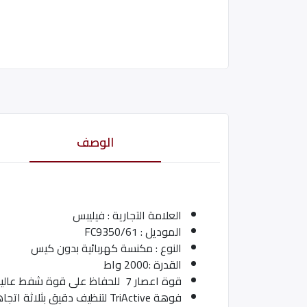
الوصف
العلامة التجارية : فيليبس
الموديل : FC9350/61
النوع : مكنسة كهربائية بدون كيس
القدرة :2000 واط
قوة اعصار 7 للحفاظ على قوة شفط عالية لمدة أطول
فوهة TriActive لتنظيف دقيق بثلاثة اتجاهات