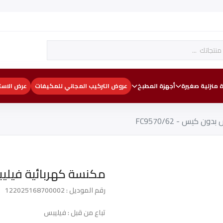
 منزلية صغيرة
أجهزة المطبخ
عروض التركيب المجاني للمكيفات
عرض الاست
 كيس - FC9570/62
مكنسة كهربائية فيليبس بد
رقم الموديل : 122025168700002
تباع من قبل : فيليبس