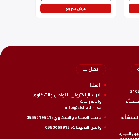
عرض سريع
اتصل بنا
راسلنا
310
البريد الإلكتروني للتواصل والشكاوى
لمنشأة:
والاقتراحات:
info@alshathri.sa
للمنشأة:
خدمة العملاء والشكاوي:
0555219541
واتس المبيعات:
0550069915
ق التجارة