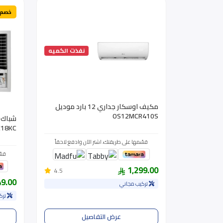
خصم 
نفذت الكميه
مكيف اوسكار جداري 12 بارد موديل
OS12MCR410S
18KC
قسّمها على طريقتك، اشتر الآن وادفع لاحقاً
قسّ
1,299.00
4.5
49.00
تركيب مجاني
ترك
عرض التفاصيل