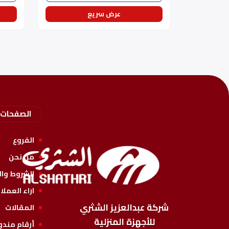
عرض سريع
الصفحات
الفروع
من نحن
الشروط وال
اراء العملا
شركة عبدالعزيز الشثري
المقالات
للأجهزة المنزلية
أرقام مندو