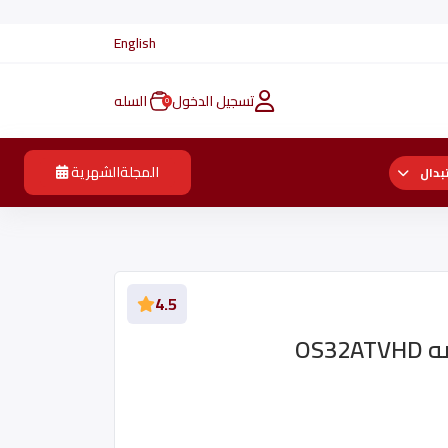
English
تسجيل الدخول
السله
0
المجلةالشهرية
بدال
4.5