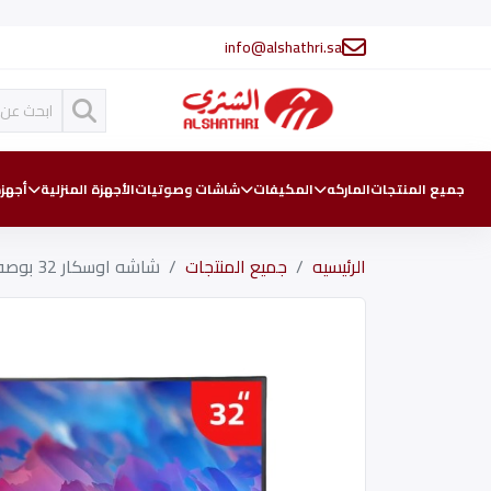
info@alshathri.sa
جميع المنتجات
الماركه
المكيفات
شاشات وصوتيات
الأجهزة المنزلية
أجهزة
الرئيسيه
جميع المنتجات
شاشه اوسكار 32 بوصه OS32ATVHD