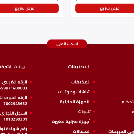
عرض سريع
عرض سريع
اسحب لأعلى
التصنيفات
بيانات الشركه
المكيفات
الرقم الضريبي:
559871400003
شاشات وصوتيات
الرقم الموحد ل
أحكام
الأجهزة المنزلية
7002943632
ء
ثلاجات
السجل التجاري 
1010299301
أجهزة منزلية صغيرة
رقم شهادة توثي
بي المبيعات
الغسالات