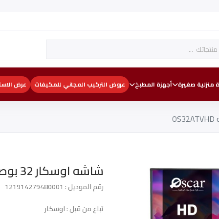
 منزلية صغيرة
أجهزة المطبخ
عروض التركيب المجاني للمكيفات
عرض الاست
شاشه اوسكار 32 بوصه OS32ATVHD
رقم الموديل : 121914279480001
تباع من قبل : اوسكار