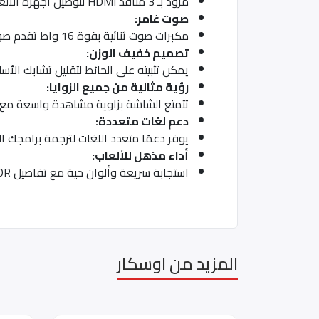
مزود بـ 3 منافذ HDMI لتوصيل أجهزة الألعاب ومحركات الوسائط، ومنفذ USB واحد لتوصيل الأجهزة المتوافقة بسهولة.
صوت غامر:
مكبرات صوت ثنائية بقوة 16 واط تقدم صوتًا قويًا وباس عميق لتجربة صوتية مميزة.
تصميم خفيف الوزن:
يمكن تثبيته على الحائط لتقليل تشابك الأس
رؤية مثالية من جميع الزوايا:
تتمتع الشاشة بزاوية مشاهدة واسعة مع أل
دعم لغات متعددة:
يوفر دعمًا متعدد اللغات لترجمة برامجك ال
أداء مذهل للألعاب:
استجابة سريعة وألوان حية مع تفاصيل HDR تجعل كل مشهد واضحًا ومشرقًا بشكل مذهل.
المزيد من اوسكار