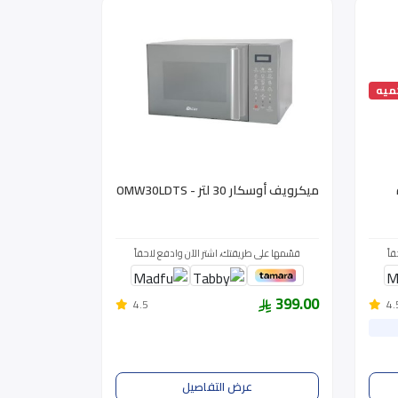
ميه
ة
ميكرويف أوسكار 30 لتر - OMW30LDTS
اً
قسّمها على طريقتك، اشتر الآن وادفع لاحقاً
399.00
4.5
4.
عرض التفاصيل