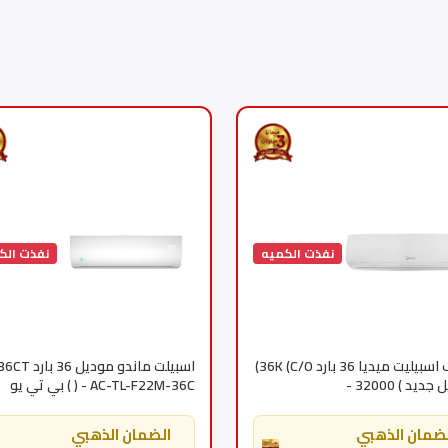
نفذت الكميه
نفذت الك
مكيف اسبيليت ميديا 36 بارد 36K (C/O)
اسبيلت ماندو مودي
(موديل جديد ) 32000 -
) - AC-TL-F22M-36C ) بي تي يو
MSTL36CRN3M
28600 -د
ضمان الذهبي
الضمان الذهبي