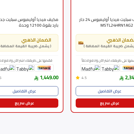
مكيف سبليت ميديا أوليمبوس 24 حار
مكيف ميديا أوليمبوس سبليت جد
M
بارد بقوة 12100 وحدة
(MSTL12CRN1AG2)
ضمان الذهبي
الضمان الذهبي
( يشمل ضريبة القيمة المضافة )
مها على طريقتك، اشتر الآن وادفع لاحقاً
قسّمها على طريقتك، اشتر الآن وادفع لاحق
1,449.00
2,3
5
4.5
عرض التفاصيل
عرض التفاصيل
عرض سريع
عرض سريع