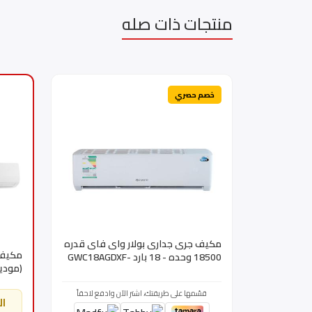
منتجات ذات صله
خصم حصري
مكيف جرى جدارى بولار واى فاى قدره
18500 وحده - 18 بارد GWC18AGDXF-
D3NTA1F/I - GWC18AGDXF-
BKSA
D3NTA1F/O
قسّمها على طريقتك، اشتر الآن وادفع لاحقاً
ال