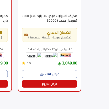
مكيف اسبيليت ميديا 36 بارد 36K (C/O)
(موديل جديد ) 32000 -
بارد – STL24HRN1AG2
MSTL36CRN3MBKSA
الضمان الذهبي
ال
( يشمل ضريبة القيمة المضافة )
( يشمل ضريبة القيمة المضافة )
قسّمها على طريقتك، اشتر الآن وادفع لاحقاً
قسّ
49.00
3,849.00
4.5
عرض التفاصيل
عرض سريع