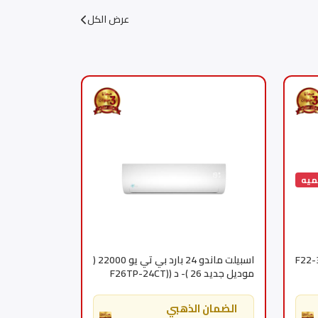
عرض الكل
ميه
ل 36 بارد F22-36CT
اسبيلت ماندو 24 بارد بي تي يو 22000 (
موديل جديد 26 )- د (F26TP-24CT)
AC-TL-F26TP-24C
الضمان الذهبي