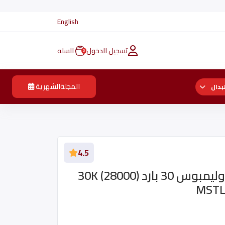
English
تسجيل الدخول
السله
0
المجلةالشهرية
بدال
4.5
مكيف سبيليت ميديا اوليمبوس 30 بارد (28000) 30K