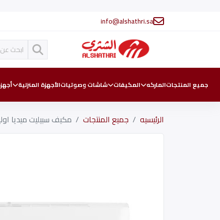
info@alshathri.sa
جميع المنتجات
الماركه
المكيفات
شاشات وصوتيات
الأجهزة المنزلية
أجهزة
الرئيسيه
جميع المنتجات
مكيف سبيليت ميديا اوليمبوس 30 بارد (28000) 30K (C/O)