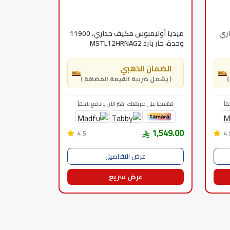
اري
ميديا أوليمبوس مكيف جداري، 11900
وحدة، حار بارد MSTL12HRNAG2
الضمان الذهبي
( يشمل ضريبة القيمة المضافة )
اً
قسّمها على طريقتك، اشتر الآن وادفع لاحقاً
1,549.00
4.5
4.
عرض التفاصيل
عرض سريع