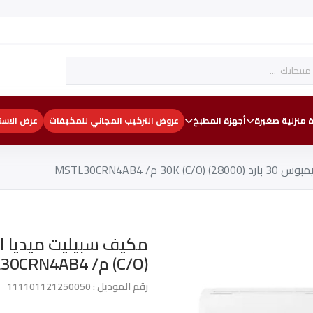
 منزلية صغيرة
أجهزة المطبخ
عروض التركيب المجاني للمكيفات
عرض الاست
 م/ MSTL30CRN4AB4
(C/O) م/ MSTL30CRN4AB4
رقم الموديل : 111101121250050