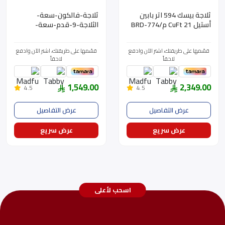
ثلاجة بيسك 594 اتر بابين
ثلاجة-فالكون-سعة-
أستيل CuFt 21 م/BRD-774
الثلاجة-9-قدم-سعة-
SS
الفريزر-2.7-قدم-استيل FLM-
344INOX
قسّمها على طريقتك، اشتر الآن وادفع
قسّمها على طريقتك، اشتر الآن وادفع
لاحقاً
لاحقاً
1,549.00
2,349.00
4.5
4.5
عرض التفاصيل
عرض التفاصيل
عرض سريع
عرض سريع
اسحب لأعلى