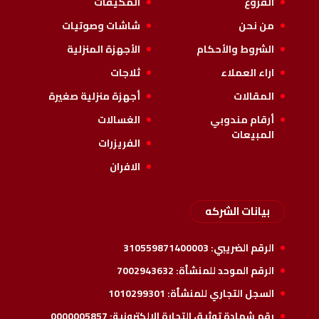
الفروع
المكيفات
من نحن
شاشات وصوتيات
الشروط والأحكام
الأجهزة المنزلية
اراء العملاء
ثلاجات
المقالات
أجهزة منزلية صغيرة
أرقام مندوبي
الغسالات
المبيعات
الفريزرات
الافران
بيانات الشركه
الرقم الضريبي:
310559871400003
الرقم الموحد للمنشأة:
7002943632
السجل التجاري للمنشأة:
1010299301
رقم شهادة توثيق التجارة الإلكترونية:
0000005857