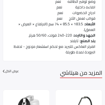
وضع توفير الطاقه نعم
اضاءه داخلية نعم
ادراج الخضروات نعم
قوالب لعمل الثلج نعم
الأبعاد:
183.5 × 85.5 × 74 سم (الارتفاع × العرض ×
العمق).
الجهد والتردد:
220-240 فولت، 50/60 هرتز.
بلد الصنع:
تايلاند
انفرتر العاكس للتبريد مع تحكم استشعار مزدوج - تحفظ
البرودة لمدة طويلة
المزيد من هيتاشي
عرض الكل