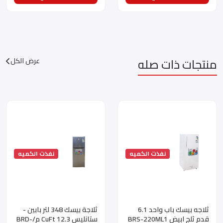
منتجات ذات صله
عرض الكل
نفذت الكميه
نفذت الكميه
ثلاجه بيسك باب واحد 6.1
ثلاجة بيسك 348 لتر بابين -
قدم ثلج ابيض BRS-220ML1
ستانليس CuFt 12.3 م/BRD-