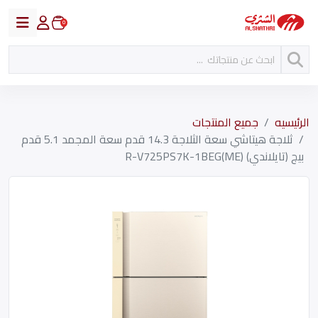
0
الرئيسيه
جميع المنتجات
ثلاجة هيتاشي سعة الثلاجة 14.3 قدم سعة المجمد 5.1 قدم
بيج (تايلاندي) R-V725PS7K-1BEG(ME)