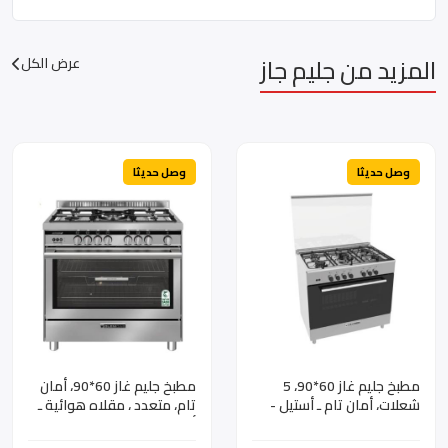
المزيد من جليم جاز
عرض الكل
وصل حديثا
وصل حديثا
مطبخ جليم غاز 60*90، 5
مطبخ جليم غاز 60*90، أمان
شعلات، أمان تام ـ أستيل -
تام، متعدد ، مقلاه هوائية ـ
AL9612GIFS
أستيل م/ST967GIFSMFAF