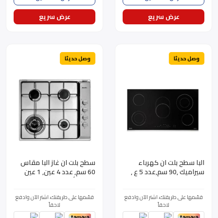
عرض سريع
عرض سريع
وصل حديثا
وصل حديثا
البا سطح بلت ان كهرباء
سطح بلت ان غاز البا مقاس
سيراميك ,90 سم,عدد 5 ع ,
60 سم, عدد 4 عين, 1 عين
شعلة مزدوجة , ديجيتال ,
ثلاثية , أمان كامل , إشعال
إيطالي,اسود, AS EVC 905 XF
ذاتي, استيل - ASENS60-
قسّمها على طريقتك، اشتر الآن وادفع
قسّمها على طريقتك، اشتر الآن وادفع
400XD
لاحقاً
لاحقاً