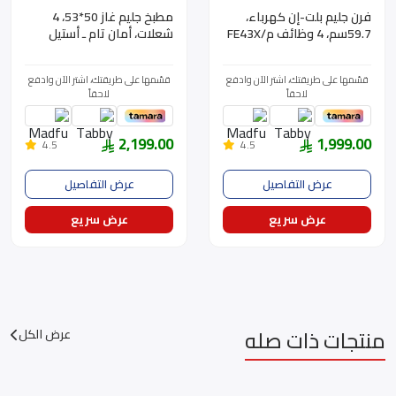
فرن جليم بلت-إن كهرباء،
مطبخ جليم غاز 50*53، 4
59.7سم، 4 وظائف م/FE43X
شعلات، أمان تام ـ أستيل
م/AL554GIFS
قسّمها على طريقتك، اشتر الآن وادفع
قسّمها على طريقتك، اشتر الآن وادفع
لاحقاً
لاحقاً
2,199.00
1,999.00
4.5
4.5
عرض التفاصيل
عرض التفاصيل
عرض سريع
عرض سريع
منتجات ذات صله
عرض الكل