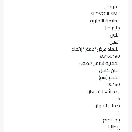
الموديل
SE967GIFSMF
العلامة التجارية
جليم جاز
اللون
استيل
الأبعاد عرض*عمق*إرتفاع
90*60*85
الحماية (كامل/نصف)
أمان كامل
الحجم (سم)
60*90
عدد شعلات الغاز
5
ضمان الجهاز
2
بلد الصنع
إيطاليا