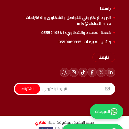
راسلنا
البريد الإلكتروني للتواصل والشكاوى والاقتراحات:
info@alshathri.sa
خدمة العملاء والشكاوي:
0555219541
واتس المبيعات:
0550069915
تابعنا
اشتراك
المبيعات
جميع الحقوق محفوظة لدينا:
الشثري