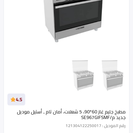
4.5
مطبخ جليم غاز 60*90، 5 شعلات، أمان تام ـ أستيل موديل
جديد م/SE967GIFSMF
رقم الموديل : 121304122250017