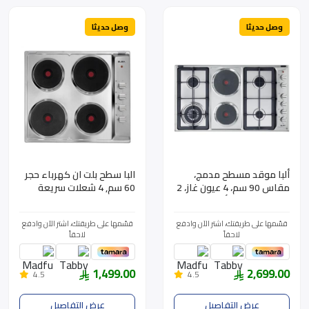
وصل حديثا
وصل حديثا
ألبا موقد مسطح مدمج،
البا سطح بلت ان كهرباء حجر
مقاس 90 سم، 4 عيون غاز، 2
60 سم, 4 شعلات سريعة
عيون كهربائية، أمان كامل،
الاشتعال, مفاتيح جانبية,
اشعال ذاتي، صناعة إيطالية،
استيل - AS ES60-046 X
قسّمها على طريقتك، اشتر الآن وادفع
قسّمها على طريقتك، اشتر الآن وادفع
عين ثلاثية، ستيل - ASEN95-
لاحقاً
لاحقاً
420XD
1,499.00
2,699.00
4.5
4.5
عرض التفاصيل
عرض التفاصيل