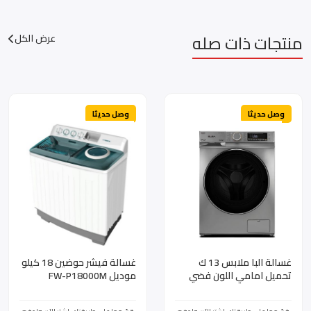
منتجات ذات صله
عرض الكل
وصل حديثا
وصل حديثا
غسالة البا ملابس 13 ك
غسالة فيشر حوضين 18 كيلو
تحميل امامي اللون فضي
موديل FW-P18000M
واي فاي انفرتر موديل ELBA
WDT-1308