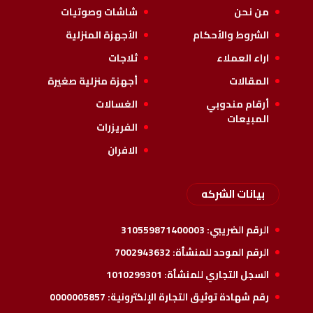
من نحن
شاشات وصوتيات
الشروط والأحكام
الأجهزة المنزلية
اراء العملاء
ثلاجات
المقالات
أجهزة منزلية صغيرة
أرقام مندوبي
الغسالات
المبيعات
الفريزرات
الافران
بيانات الشركه
الرقم الضريبي:
310559871400003
الرقم الموحد للمنشأة:
7002943632
السجل التجاري للمنشأة:
1010299301
رقم شهادة توثيق التجارة الإلكترونية:
0000005857