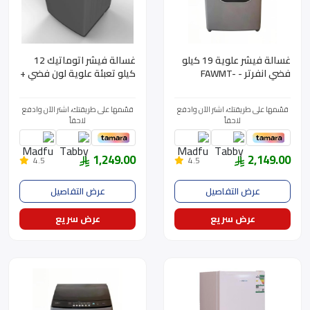
غسالة فيشر علوية 19 كيلو
غسالة فيشر اتوماتيك 12
فضي انفرتر - FAWMT-
كيلو تعبئة علوية لون فضي +
M190GIHDD
قفل تحكم - FAWMT-
M120G
قسّمها على طريقتك، اشتر الآن وادفع
قسّمها على طريقتك، اشتر الآن وادفع
لاحقاً
لاحقاً
1,249.00
2,149.00
4.5
4.5
عرض التفاصيل
عرض التفاصيل
عرض سريع
عرض سريع