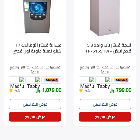
ثلاجة فيشر باب واحد 5.3
غسالة فيشر اتوماتيك 17
قدم ابيض - FR-S155HW
كيلو تعبئة علوية لون فضي
انفرتر - FAWMT-
M170GIHDD
قسّمها على طريقتك، اشتر الآن وادفع
قسّمها على طريقتك، اشتر الآن وادفع
لاحقاً
لاحقاً
1,879.00
799.00
4.5
4.5
عرض التفاصيل
عرض التفاصيل
عرض سريع
عرض سريع